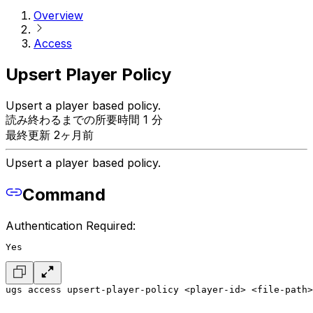
Overview
Access
Upsert Player Policy
Upsert a player based policy.
読み終わるまでの所要時間 1 分
最終更新 2ヶ月前
Upsert a player based policy.
Command
Authentication Required:
Yes
ugs access upsert-player-policy <player-id> <file-path>