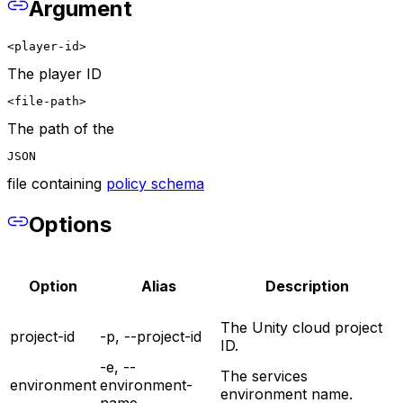
Argument
<player-id>
The player ID
<file-path>
The path of the
JSON
file containing
policy schema
Options
Option
Alias
Description
The Unity cloud project
project-id
-p, --project-id
ID.
-e, --
The services
environment
environment-
environment name.
name