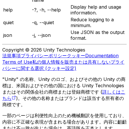
Display help and usage
help
-?, -h, --help
information.
Reduce logging to a
quiet
-q, --quiet
minimum.
Use JSON as the output
json
-j, --json
format.
Copyright © 2026 Unity Technologies
法規事項
プライバシーポリシー
クッキー
Documentation
Terms of Use
私の個人情報を販売または共有しない
プライ
バシーに関する選択 (クッキー設定)
"Unity" の名称、Unity のロゴ、およびその他の Unity の商
標は、米国およびその他の国における Unity Technologies
またはその関係会社の商標または登録商標です (
詳しくはこ
ちら
)。その他の名称またはブランドは該当する所有者の
商標です。
一部のページは利便性向上のため機械翻訳を使用しており、
内容に不正確な表現が含まれる場合があります。内容に齟齬
または不一致が生じた場合は、英語版を正本とします。