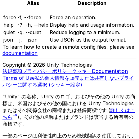
Alias
Description
force
-f, --force
Force an operation.
help
-?, -h, --help
Display help and usage information.
quiet
-q, --quiet
Reduce logging to a minimum.
json
-j, --json
Use JSON as the output format.
To learn how to create a remote config files, please see
documentation
Copyright © 2026 Unity Technologies
法規事項
プライバシーポリシー
クッキー
Documentation
Terms of Use
私の個人情報を販売または共有しない
プライ
バシーに関する選択 (クッキー設定)
"Unity" の名称、Unity のロゴ、およびその他の Unity の商
標は、米国およびその他の国における Unity Technologies
またはその関係会社の商標または登録商標です (
詳しくはこ
ちら
)。その他の名称またはブランドは該当する所有者の
商標です。
一部のページは利便性向上のため機械翻訳を使用しており、