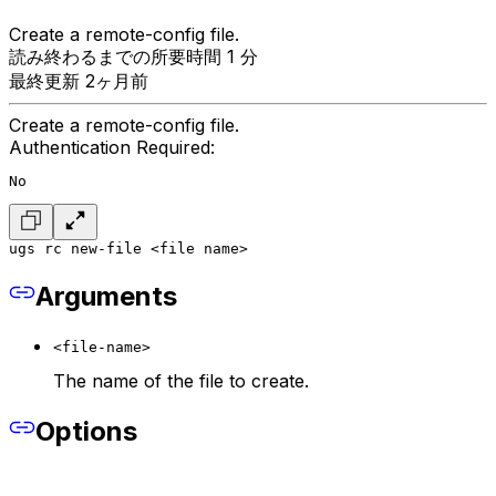
Create a remote-config file.
読み終わるまでの所要時間 1 分
最終更新 2ヶ月前
Create a remote-config file.
Authentication Required:
No
ugs rc new-file <file name>
Arguments
<file-name>
The name of the file to create.
Options