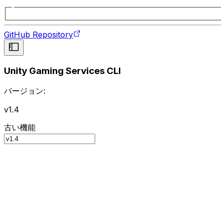
GitHub Repository
Unity Gaming Services CLI
バージョン:
v1.4
古い機能