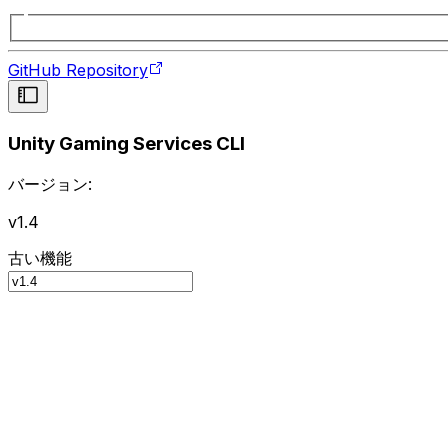
GitHub Repository
Unity Gaming Services CLI
バージョン:
v1.4
古い機能