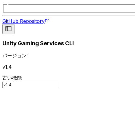
GitHub Repository
Unity Gaming Services CLI
バージョン:
v1.4
古い機能