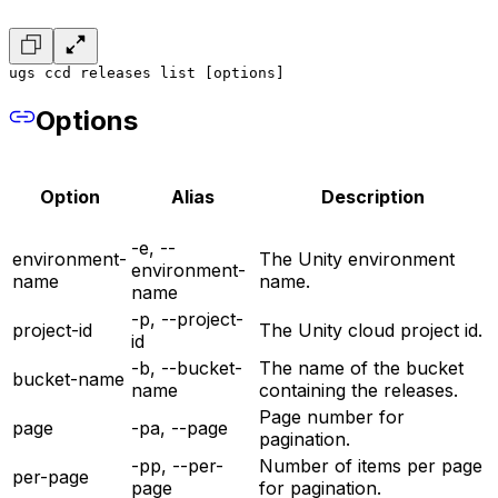
ugs ccd releases list [options]
Options
Option
Alias
Description
-e, --
environment-
The Unity environment
environment-
name
name.
name
-p, --project-
project-id
The Unity cloud project id.
id
-b, --bucket-
The name of the bucket
bucket-name
name
containing the releases.
Page number for
page
-pa, --page
pagination.
-pp, --per-
Number of items per page
per-page
page
for pagination.