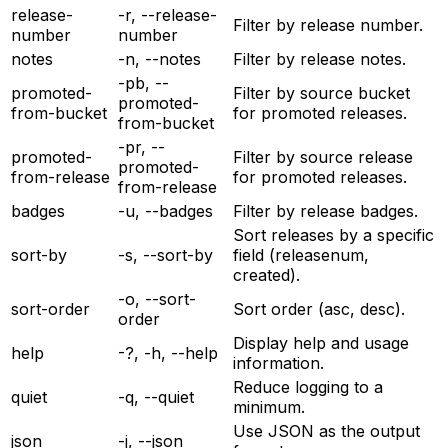
release-
-r, --release-
Filter by release number.
number
number
notes
-n, --notes
Filter by release notes.
-pb, --
promoted-
Filter by source bucket
promoted-
from-bucket
for promoted releases.
from-bucket
-pr, --
promoted-
Filter by source release
promoted-
from-release
for promoted releases.
from-release
badges
-u, --badges
Filter by release badges.
Sort releases by a specific
sort-by
-s, --sort-by
field (releasenum,
created).
-o, --sort-
sort-order
Sort order (asc, desc).
order
Display help and usage
help
-?, -h, --help
information.
Reduce logging to a
quiet
-q, --quiet
minimum.
Use JSON as the output
json
-j, --json