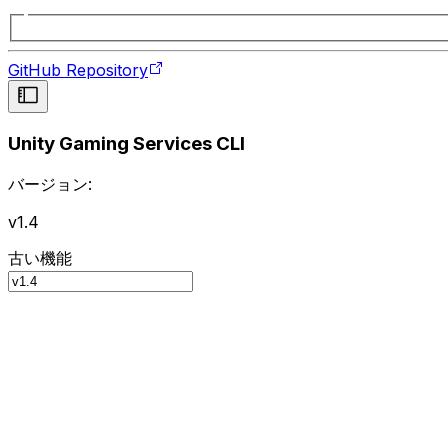
GitHub Repository
Unity Gaming Services CLI
バージョン:
v1.4
古い機能