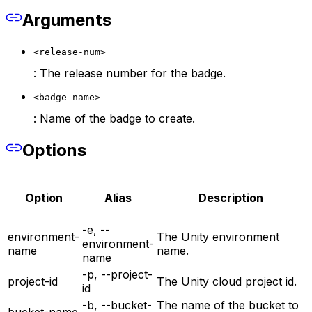
Arguments
<release-num>
: The release number for the badge.
<badge-name>
: Name of the badge to create.
Options
Option
Alias
Description
-e, --
environment-
The Unity environment
environment-
name
name.
name
-p, --project-
project-id
The Unity cloud project id.
id
-b, --bucket-
The name of the bucket to
bucket-name