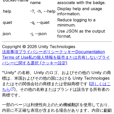
name
associate with the badge.
Display help and usage
help
-?, -h, --help
information.
Reduce logging to a
quiet
-q, --quiet
minimum.
Use JSON as the output
json
-j, --json
format.
Copyright © 2026 Unity Technologies
法規事項
プライバシーポリシー
クッキー
Documentation
Terms of Use
私の個人情報を販売または共有しない
プライ
バシーに関する選択 (クッキー設定)
"Unity" の名称、Unity のロゴ、およびその他の Unity の商
標は、米国およびその他の国における Unity Technologies
またはその関係会社の商標または登録商標です (
詳しくはこ
ちら
)。その他の名称またはブランドは該当する所有者の
商標です。
一部のページは利便性向上のため機械翻訳を使用しており、
内容に不正確な表現が含まれる場合があります。内容に齟齬