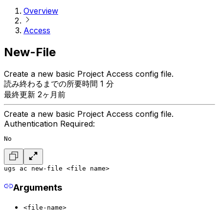
Overview
Access
New-File
Create a new basic Project Access config file.
読み終わるまでの所要時間 1 分
最終更新 2ヶ月前
Create a new basic Project Access config file.
Authentication Required:
No
ugs ac new-file <file name>
Arguments
<file-name>