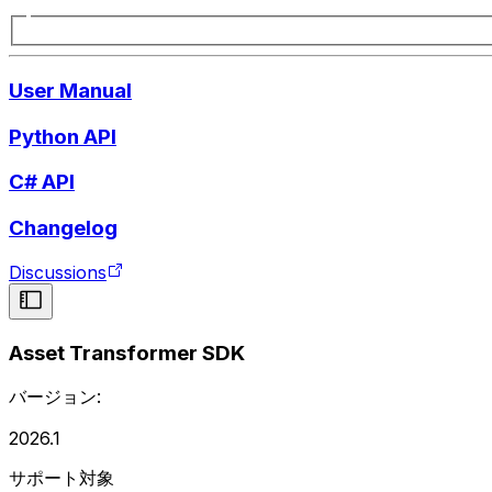
User Manual
Python API
C# API
Changelog
Discussions
Asset Transformer SDK
バージョン:
2026.1
サポート対象