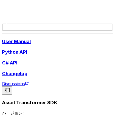
User Manual
Python API
C# API
Changelog
Discussions
Asset Transformer SDK
バージョン: