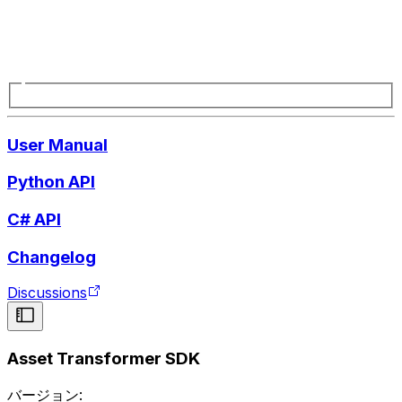
User Manual
Python API
C# API
Changelog
Discussions
Asset Transformer SDK
バージョン: