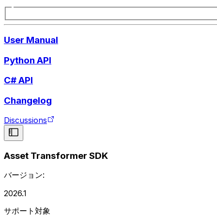
User Manual
Python API
C# API
Changelog
Discussions
Asset Transformer SDK
バージョン:
2026.1
サポート対象