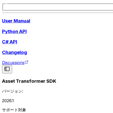
User Manual
Python API
C# API
Changelog
Discussions
Asset Transformer SDK
バージョン:
2026.1
サポート対象