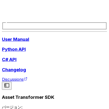
User Manual
Python API
C# API
Changelog
Discussions
Asset Transformer SDK
バージョン: