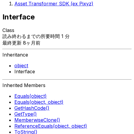
Asset Transformer SDK (ex Pixyz)
Interface
Class
読み終わるまでの所要時間 1 分
最終更新 8ヶ月前
Inheritance
object
Interface
Inherited Members
Equals(object)
Equals(object, object)
GetHashCode()
GetType()
MemberwiseClone()
ReferenceEquals(object, object)
ToString()