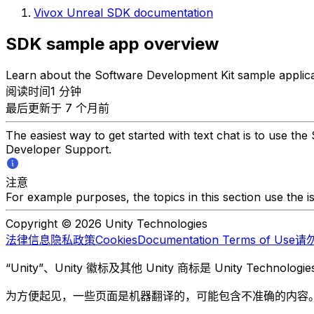
Vivox Unreal SDK documentation
SDK sample app overview
Learn about the Software Development Kit sample applica
阅读时间1 分钟
最后更新于 7 个月前
The easiest way to get started with text chat is to use t
Developer Support.
注意
For example purposes, the topics in this section use the i
Copyright © 2026 Unity Technologies
法律信息
隐私政策
Cookies
Documentation Terms of Use
请
“Unity”、Unity 徽标及其他 Unity 商标是 Unity Te
为方便起见，一些页面是机器翻译的，可能包含不准确的内容