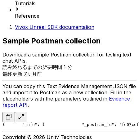
Tutorials
Reference
Vivox Unreal SDK documentation
Sample Postman collection
Download a sample Postman collection for testing text
chat APIs.
読み終わるまでの所要時間 1 分
最終更新 7ヶ月前
You can copy this Text Evidence Management JSON file
and import it to Postman as a new collection. Fill in the
placeholders with the parameters outlined in
Evidence
report API
.
{
	"info": {
		"_postman_id": "fe07c
Copyright © 2026 Unity Technologies