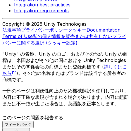
Integration best practices
Integration requirements
Copyright © 2026 Unity Technologies
法規事項
プライバシーポリシー
クッキー
Documentation
Terms of Use
私の個人情報を販売または共有しない
プライ
バシーに関する選択 (クッキー設定)
"Unity" の名称、Unity のロゴ、およびその他の Unity の商
標は、米国およびその他の国における Unity Technologies
またはその関係会社の商標または登録商標です (
詳しくはこ
ちら
)。その他の名称またはブランドは該当する所有者の
商標です。
一部のページは利便性向上のため機械翻訳を使用しており、
内容に不正確な表現が含まれる場合があります。内容に齟齬
または不一致が生じた場合は、英語版を正本とします。
このページの問題を報告する
フィードバック