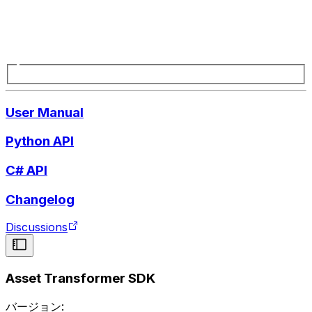
User Manual
Python API
C# API
Changelog
Discussions
Asset Transformer SDK
バージョン: