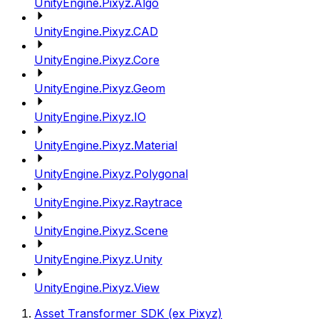
UnityEngine.Pixyz.Algo
UnityEngine.Pixyz.CAD
UnityEngine.Pixyz.Core
UnityEngine.Pixyz.Geom
UnityEngine.Pixyz.IO
UnityEngine.Pixyz.Material
UnityEngine.Pixyz.Polygonal
UnityEngine.Pixyz.Raytrace
UnityEngine.Pixyz.Scene
UnityEngine.Pixyz.Unity
UnityEngine.Pixyz.View
Asset Transformer SDK (ex Pixyz)