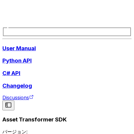
User Manual
Python API
C# API
Changelog
Discussions
Asset Transformer SDK
バージョン: