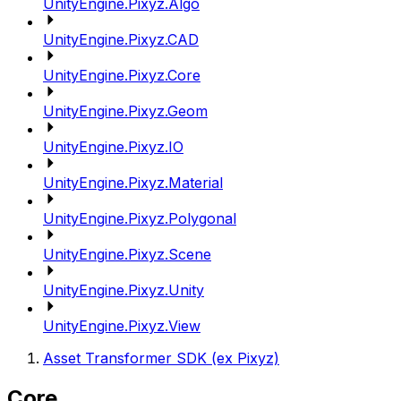
UnityEngine.Pixyz.Algo
UnityEngine.Pixyz.CAD
UnityEngine.Pixyz.Core
UnityEngine.Pixyz.Geom
UnityEngine.Pixyz.IO
UnityEngine.Pixyz.Material
UnityEngine.Pixyz.Polygonal
UnityEngine.Pixyz.Scene
UnityEngine.Pixyz.Unity
UnityEngine.Pixyz.View
Asset Transformer SDK (ex Pixyz)
Core